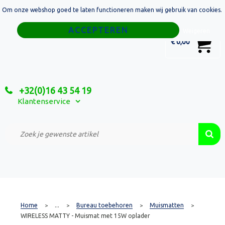
Om onze webshop goed te laten functioneren maken wij gebruik van cookies.
Home
Weigeren
0
€ 0,00
Tassen
Sport
+32(0)16 43 54 19
Relatiegeschenken
Klantenservice
Textiel
Custom Made Projecten
Home
...
Bureau toebehoren
Muismatten
>
>
>
>
WIRELESS MATTY - Muismat met 15W oplader