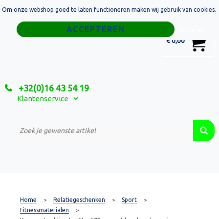
Om onze webshop goed te laten functioneren maken wij gebruik van cookies.
Home
Weigeren
0
€ 0,00
Tassen
Sport
+32(0)16 43 54 19
Relatiegeschenken
Klantenservice
Textiel
Custom Made Projecten
Home
Relatiegeschenken
Sport
>
>
>
Fitnessmaterialen
>