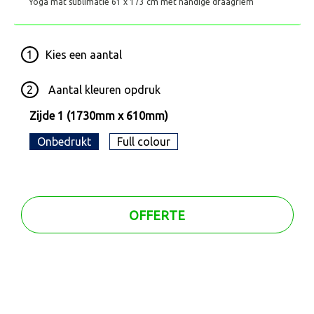
Yoga mat sublimatie 61 x 173 cm met handige draagriem
1
Kies een
aantal
2
Aantal kleuren opdruk
Zijde 1 (1730mm x 610mm)
Onbedrukt
Full colour
OFFERTE