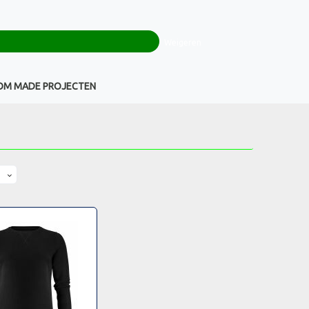
0
+32(0)16 43 54 19
€ 0,00
Weigeren
Klantenservice
OM MADE PROJECTEN