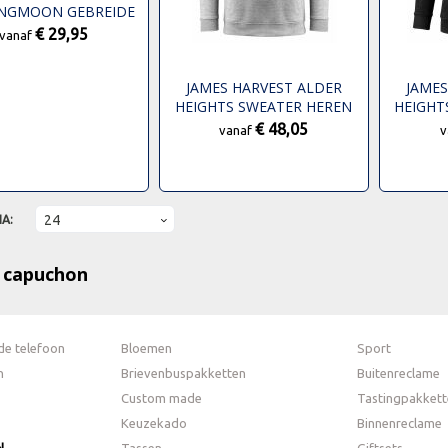
NGMOON GEBREIDE
WEATER HEREN
€ 29,95
vanaf
JAMES HARVEST ALDER
JAMES
HEIGHTS SWEATER HEREN
HEIGHT
€ 48,05
vanaf
v
NA:
 capuchon
de telefoon
Bloemen
Sport
n
Brievenbuspakketten
Buitenreclame
Custom made
Tastingpakkett
Keuzekado
Binnenreclame
N