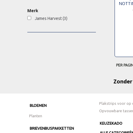
NOTTI
S
Merk
James Harvest
(3)
PER PAGI
Zonder
Plakstrips voor op 
BLOEMEN
Opvouwbare tasse
Planten
KEUZEKADO
BRIEVENBUSPAKKETTEN
ALLE CATEGORIEË