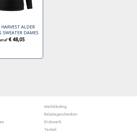
 HARVEST ALDER
S SWEATER DAMES
€ 48,05
anaf
Werkkleding
Relatiegeschenken
en
Drukwerk
Textiel