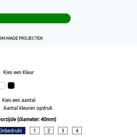
0
+32(0)16 43 54 19
€ 0,00
Weigeren
Klantenservice
OM MADE PROJECTEN
Kies een
Kleur
Kies een
aantal
Aantal kleuren opdruk
orzijde (diameter: 40mm)
Onbedrukt
1
2
3
4