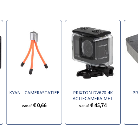
A
KYAN - CAMERASTATIEF
PRIXTON DV670 4K
PR
ACTIECAMERA MET
DUBBEL SCHERM
€ 0,66
€ 45,74
vanaf
vanaf