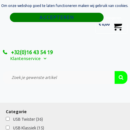
Om onze webshop goed te laten functioneren maken wij gebruik van cookies.
Home
Weigeren
0
€ 0,00
Tassen
Sport
+32(0)16 43 54 19
Relatiegeschenken
Klantenservice
Textiel
Custom Made Projecten
Categorie
USB Twister
(36)
USB Klassiek
(15)