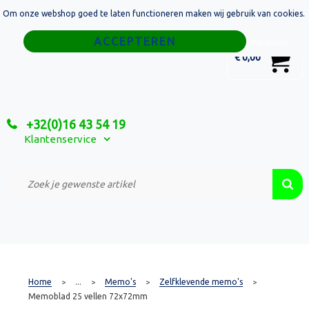
Om onze webshop goed te laten functioneren maken wij gebruik van cookies.
Home
Weigeren
0
€ 0,00
Tassen
Sport
+32(0)16 43 54 19
Relatiegeschenken
Klantenservice
Textiel
Custom Made Projecten
Home
...
Memo's
Zelfklevende memo's
>
>
>
>
Memoblad 25 vellen 72x72mm