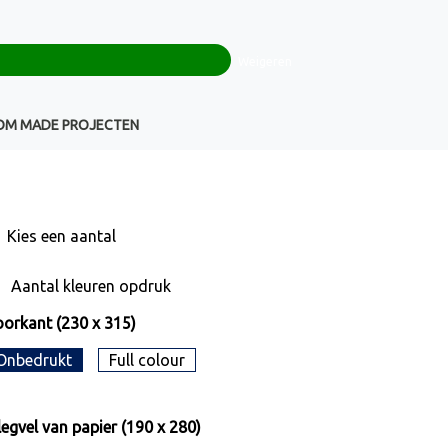
0
+32(0)16 43 54 19
€ 0,00
Weigeren
Klantenservice
OM MADE PROJECTEN
Kies een
aantal
Aantal kleuren opdruk
orkant (230 x 315)
Onbedrukt
Full colour
legvel van papier (190 x 280)