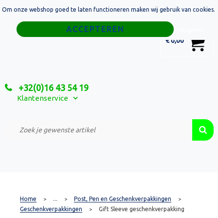
Om onze webshop goed te laten functioneren maken wij gebruik van cookies.
Home
Weigeren
0
€ 0,00
Tassen
Sport
+32(0)16 43 54 19
Relatiegeschenken
Klantenservice
Textiel
Custom Made Projecten
Home
...
Post, Pen en Geschenkverpakkingen
>
>
>
Geschenkverpakkingen
Gift Sleeve geschenkverpakking
>