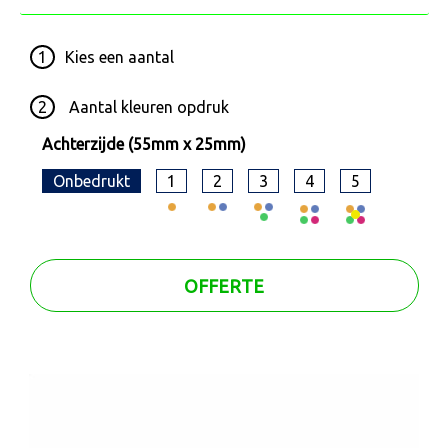
1
Kies een
aantal
2
Aantal kleuren opdruk
Achterzijde (55mm x 25mm)
Onbedrukt
1
2
3
4
5
OFFERTE