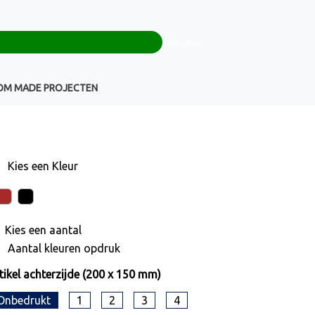
0
+32(0)16 43 54 19
€ 0,00
Weigeren
Klantenservice
OM MADE PROJECTEN
Kies een
Kleur
Kies een
aantal
Aantal kleuren opdruk
tikel achterzijde (200 x 150 mm)
Onbedrukt
1
2
3
4