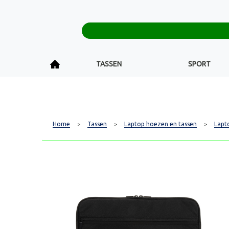
TASSEN
SPORT
Home
Tassen
Laptop hoezen en tassen
Lapt
>
>
>