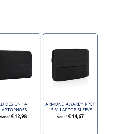
XD DESIGN 14"
ARMOND AWARE™ RPET
LAPTOPHOES
15.6" LAPTOP SLEEVE
€ 12,98
€ 14,67
vanaf
vanaf