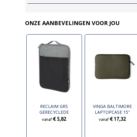
ONZE AANBEVELINGEN VOOR JOU
RECLAIM GRS
VINGA BALTIMORE
GERECYCLEDE
LAPTOPCASE 15"
TWEEKLEURIGE 14"
€ 5,82
€ 17,32
vanaf
vanaf
LAPTOPHOES 2,5 L