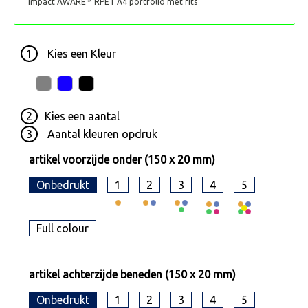
Impact AWARE™ RPET A4 portfolio met rits
1
Kies een
Kleur
2
Kies een
aantal
3
Aantal kleuren opdruk
artikel voorzijde onder (150 x 20 mm)
Onbedrukt
1
2
3
4
5
Full colour
artikel achterzijde beneden (150 x 20 mm)
Onbedrukt
1
2
3
4
5