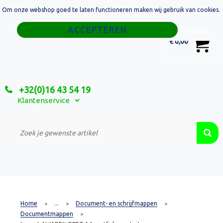
Om onze webshop goed te laten functioneren maken wij gebruik van cookies.
Home
Weigeren
0
€ 0,00
Tassen
Sport
+32(0)16 43 54 19
Relatiegeschenken
Klantenservice
Textiel
Custom Made Projecten
Home
...
Document- en schrijfmappen
>
>
>
Documentmappen
>