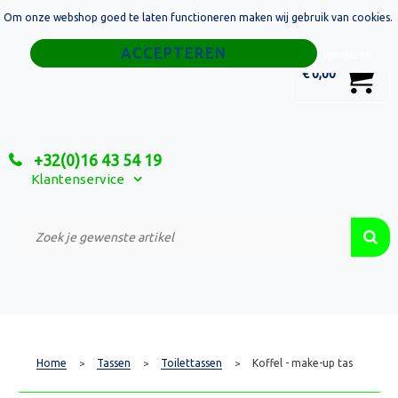
Om onze webshop goed te laten functioneren maken wij gebruik van cookies.
Home
Weigeren
0
€ 0,00
Tassen
Sport
+32(0)16 43 54 19
Relatiegeschenken
Klantenservice
Textiel
Custom Made Projecten
Home
Tassen
Toilettassen
Koffel - make-up tas
>
>
>