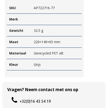
SKU
AP722716-77
Merk
Gewicht
32.5 g
Maat
220×140×65 mm
Materiaal
Gerecycled PET vilt
Kleur
Grijs
Vragen? Neem contact met ons op
+32(0)16 43 54 19