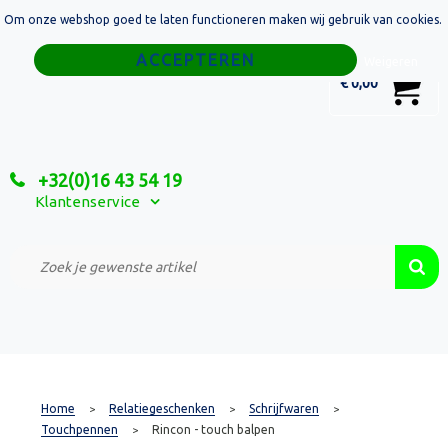
Om onze webshop goed te laten functioneren maken wij gebruik van cookies.
Home
Weigeren
0
€ 0,00
Tassen
Sport
+32(0)16 43 54 19
Relatiegeschenken
Klantenservice
Textiel
Custom Made Projecten
Home
Relatiegeschenken
Schrijfwaren
>
>
>
Touchpennen
Rincon - touch balpen
>