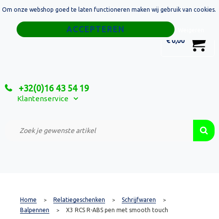
Om onze webshop goed te laten functioneren maken wij gebruik van cookies.
Home
Weigeren
0
€ 0,00
Tassen
Sport
+32(0)16 43 54 19
Relatiegeschenken
Klantenservice
Textiel
Custom Made Projecten
Home
Relatiegeschenken
Schrijfwaren
>
>
>
Balpennen
X3 RCS R-ABS pen met smooth touch
>